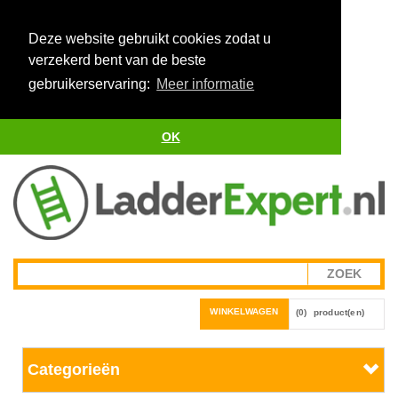
Deze website gebruikt cookies zodat u
verzekerd bent van de beste
gebruikerservaring:
Meer informatie
OK
WINKELWAGEN
(0)
product(en)
Categorieën