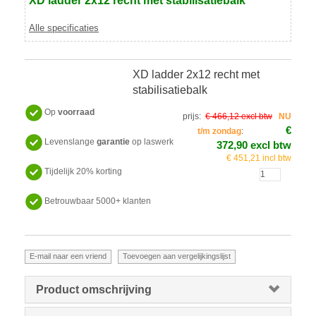
XD ladder 2x12 recht met stabilisatiebalk
Alle specificaties
XD ladder 2x12 recht met
stabilisatiebalk
Op
voorraad
prijs:
€ 466,12 excl btw
NU
€
t/m zondag
:
Levenslange
garantie
op laswerk
372,90 excl btw
€ 451,21 incl btw
Tijdelijk 20% korting
Betrouwbaar 5000+ klanten
Product omschrijving