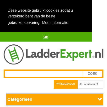
Deze website gebruikt cookies zodat u
verzekerd bent van de beste
gebruikerservaring:
Meer informatie
OK
WINKELWAGEN
(0)
product(en)
Categorieën