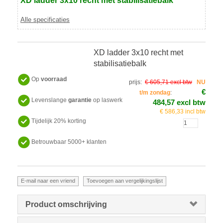
XD ladder 3x10 recht met stabilisatiebalk
Alle specificaties
XD ladder 3x10 recht met
stabilisatiebalk
Op
voorraad
prijs:
€ 605,71 excl btw
NU
€
t/m zondag
:
Levenslange
garantie
op laswerk
484,57 excl btw
€ 586,33 incl btw
Tijdelijk 20% korting
Betrouwbaar 5000+ klanten
Product omschrijving