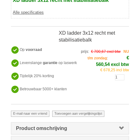
XD ladder 3x12 recht met stabilisatiebalk
Alle specificaties
XD ladder 3x12 recht met
stabilisatiebalk
Op
voorraad
prijs:
€ 700,67 excl btw
NU
€
t/m zondag
:
Levenslange
garantie
op laswerk
560,54 excl btw
€ 678,25 incl btw
Tijdelijk 20% korting
Betrouwbaar 5000+ klanten
Product omschrijving