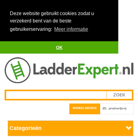
Deze website gebruikt cookies zodat u
verzekerd bent van de beste
gebruikerservaring:
Meer informatie
OK
WINKELWAGEN
(0)
product(en)
Categorieën